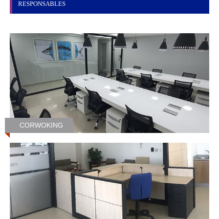
R
E
S
P
O
N
S
A
B
L
E
S
CORWOKING