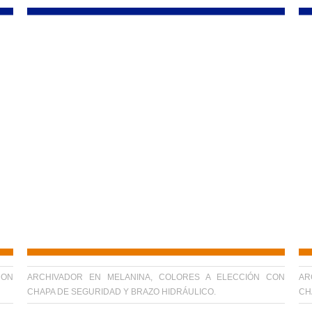
CON
ARCHIVADOR EN MELANINA, COLORES A ELECCIÓN CON
AR
CHAPA DE SEGURIDAD Y BRAZO HIDRÁULICO.
CH