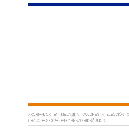
ARCHIVADOR EN MELANINA, COLORES A ELECCIÓN 
CHAPA DE SEGURIDAD Y BRAZO HIDRÁULICO.