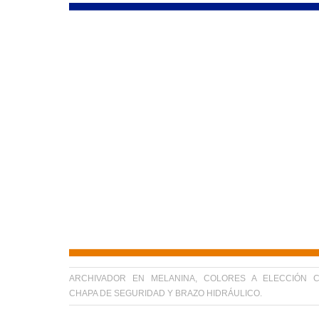
ARCHIVADOR EN MELANINA, COLORES A ELECCIÓN 
CHAPA DE SEGURIDAD Y BRAZO HIDRÁULICO.