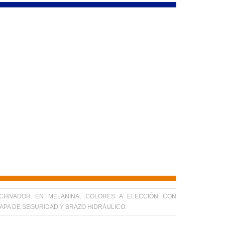
CHIVADOR EN MELANINA, COLORES A ELECCIÓN CON
APA DE SEGURIDAD Y BRAZO HIDRÁULICO.