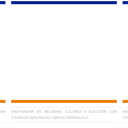
CON
ARCHIVADOR EN MELANINA, COLORES A ELECCIÓN CON
AR
CHAPA DE SEGURIDAD Y BRAZO HIDRÁULICO.
CH