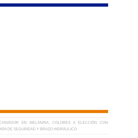
CHIVADOR EN MELANINA, COLORES A ELECCIÓN CON
APA DE SEGURIDAD Y BRAZO HIDRÁULICO.