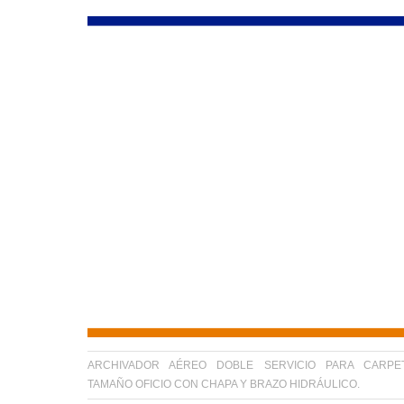
ARCHIVADOR AÉREO DOBLE SERVICIO PARA CARPE
TAMAÑO OFICIO CON CHAPA Y BRAZO HIDRÁULICO.